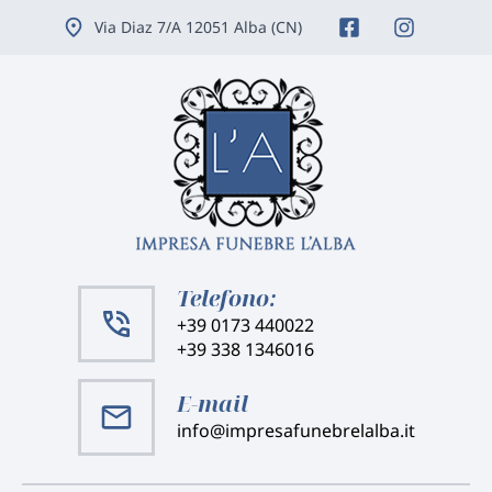
Vai
Via Diaz 7/A 12051 Alba (CN)
ai
contenuti
Telefono:
+39 0173 440022
+39 338 1346016
E-mail
info@impresafunebrelalba.it