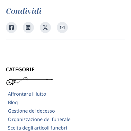
Condividi
Condividi
Condividi
Condividi
Condividi
su
su
su
tramite
Facebook
Linkedin
Twitter
la
tua
email
CATEGORIE
Affrontare il lutto
Blog
Gestione del decesso
Organizzazione del funerale
Scelta degli articoli funebri