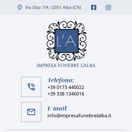
Vai
Via Diaz 7/A 12051 Alba (CN)
ai
contenuti
Telefono:
+39 0173 440022
+39 338 1346016
E-mail
info@impresafunebrelalba.it