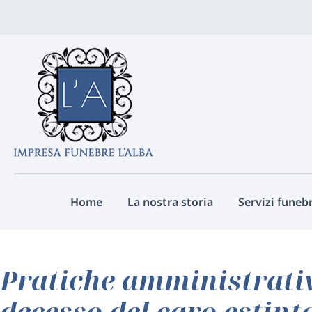
Vai
ai
contenuti
Home
La nostra storia
Servizi funebr
Pratiche amministrative
decesso del caro estint