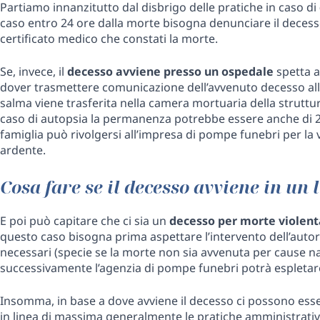
Partiamo innanzitutto dal disbrigo delle pratiche in caso di
caso entro 24 ore dalla morte bisogna denunciare il decesso al
certificato medico che constati la morte.
Se, invece, il
decesso avviene presso un ospedale
spetta a
dover trasmettere comunicazione dell’avvenuto decesso all
salma viene trasferita nella camera mortuaria della struttu
caso di autopsia la permanenza potrebbe essere anche di 2
famiglia può rivolgersi all’impresa di pompe funebri per la 
ardente.
Cosa fare se il decesso avviene in un
E poi può capitare che ci sia un
decesso per morte violenta
questo caso bisogna prima aspettare l’intervento dell’autori
necessari (specie se la morte non sia avvenuta per cause na
successivamente l’agenzia di pompe funebri potrà espletare 
Insomma, in base a dove avviene il decesso ci possono es
in linea di massima generalmente le pratiche amministrati