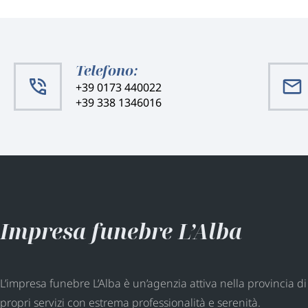
Telefono:
+39 0173 440022
+39 338 1346016
Impresa funebre L’Alba
L’impresa funebre L’Alba è un’agenzia attiva nella provincia di
propri servizi con estrema professionalità e serenità.