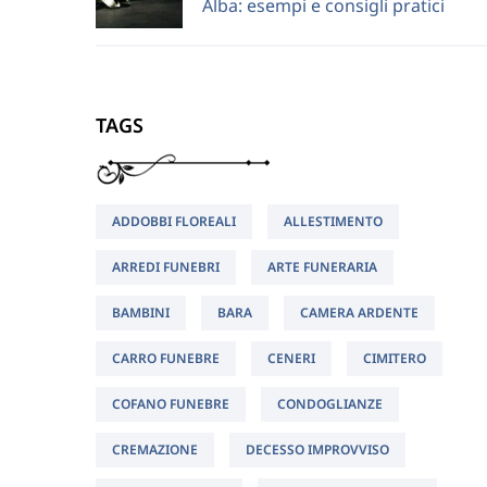
Alba: esempi e consigli pratici
TAGS
ADDOBBI FLOREALI
ALLESTIMENTO
ARREDI FUNEBRI
ARTE FUNERARIA
BAMBINI
BARA
CAMERA ARDENTE
CARRO FUNEBRE
CENERI
CIMITERO
COFANO FUNEBRE
CONDOGLIANZE
CREMAZIONE
DECESSO IMPROVVISO