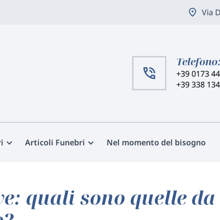
Via 
Telefono
+39 0173 4
+39 338 13
i
Articoli Funebri
Nel momento del bisogno
: quali sono quelle da 
o?