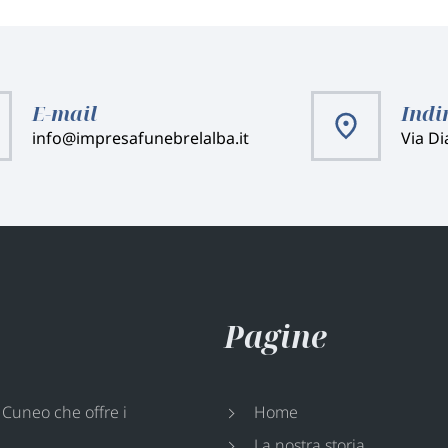
E-mail
Indi
info@impresafunebrelalba.it
Via Di
Pagine
 Cuneo che offre i
Home
La nostra storia