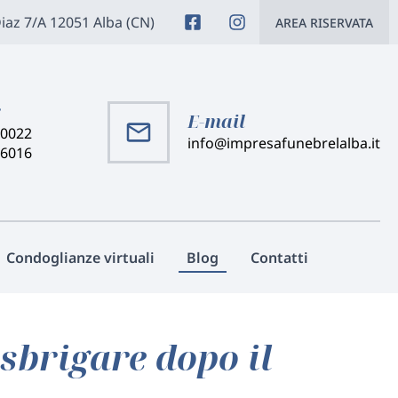
Diaz 7/A 12051 Alba (CN)
AREA RISERVATA
:
E-mail
40022
info@impresafunebrelalba.it
46016
Condoglianze virtuali
Blog
Contatti
sbrigare dopo il