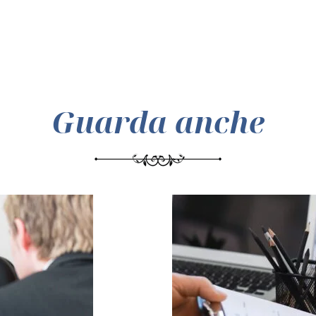
tua
email
Guarda anche