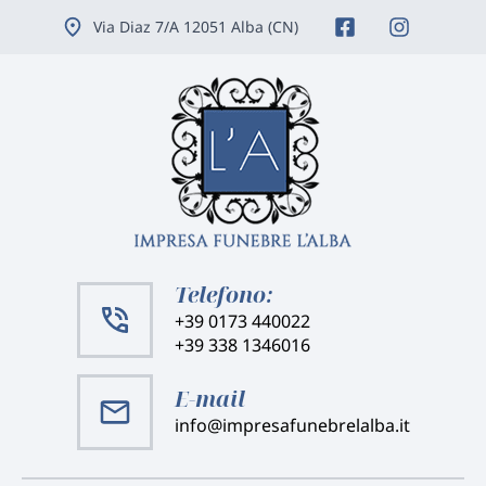
Vai
Via Diaz 7/A 12051 Alba (CN)
ai
contenuti
Telefono:
+39 0173 440022
+39 338 1346016
E-mail
info@impresafunebrelalba.it