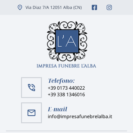
Vai
Via Diaz 7/A 12051 Alba (CN)
ai
contenuti
Telefono:
+39 0173 440022
+39 338 1346016
E-mail
info@impresafunebrelalba.it