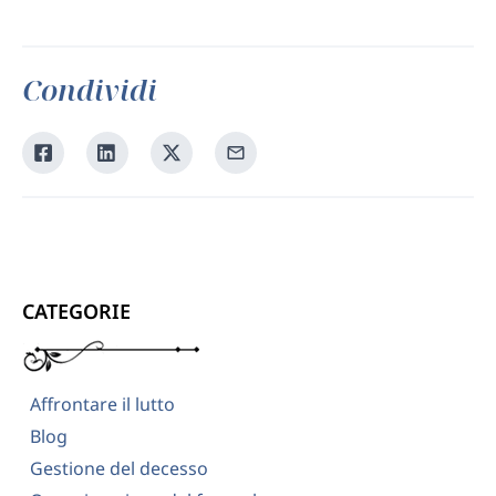
Condividi
Condividi
Condividi
Condividi
Condividi
su
su
su
tramite
Facebook
Linkedin
Twitter
la
tua
email
CATEGORIE
Affrontare il lutto
Blog
Gestione del decesso