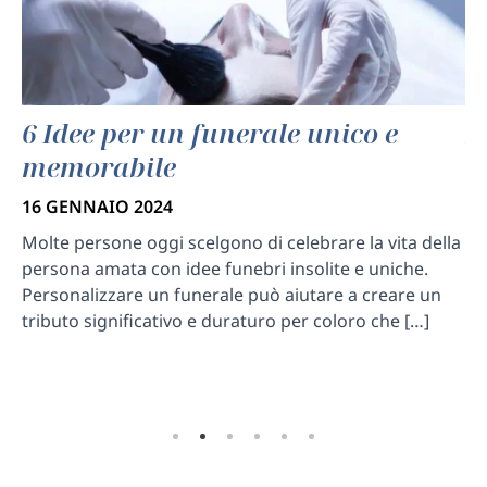
6 Idee per un funerale unico e
L
memorabile
s
16 GENNAIO 2024
7 
Molte persone oggi scelgono di celebrare la vita della
La
persona amata con idee funebri insolite e uniche.
pe
Personalizzare un funerale può aiutare a creare un
fa
tributo significativo e duraturo per coloro che […]
pr