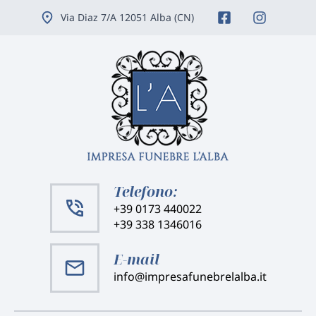
Vai
Via Diaz 7/A 12051 Alba (CN)
ai
contenuti
Telefono:
+39 0173 440022
+39 338 1346016
E-mail
info@impresafunebrelalba.it