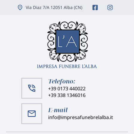
Vai
Via Diaz 7/A 12051 Alba (CN)
ai
contenuti
Telefono:
+39 0173 440022
+39 338 1346016
E-mail
info@impresafunebrelalba.it