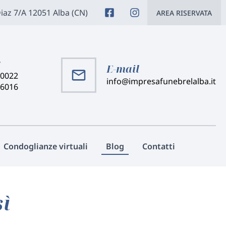
Diaz 7/A 12051 Alba (CN)
AREA RISERVATA
:
E-mail
40022
info@impresafunebrelalba.it
46016
Condoglianze virtuali
Blog
Contatti
sì