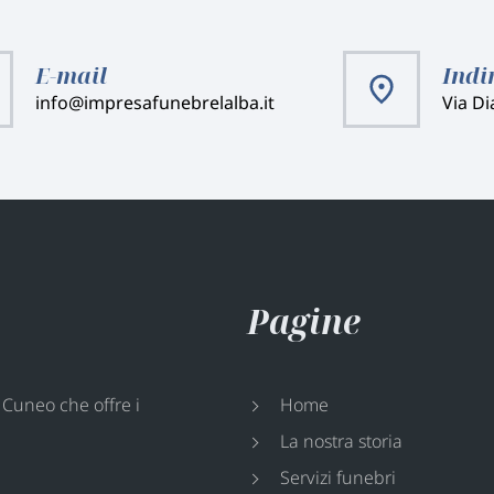
E-mail
Indi
info@impresafunebrelalba.it
Via Di
Pagine
 Cuneo che offre i
Home
La nostra storia
Servizi funebri