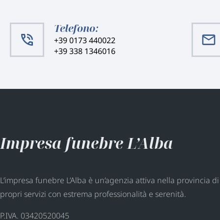
Telefono:
+39 0173 440022
+39 338 1346016
Impresa funebre L’Alba
L’impresa funebre L’Alba è un’agenzia attiva nella provincia di
propri servizi con estrema professionalità e serenità.
P.IVA. 03420520045