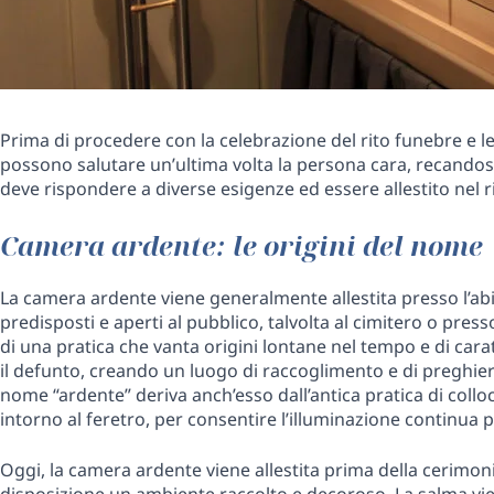
Prima di procedere con la celebrazione del rito funebre e le
possono salutare un’ultima volta la persona cara, recandos
deve rispondere a diverse esigenze ed essere allestito nel r
Camera ardente: le origini del nome
La camera ardente viene generalmente allestita presso l’abi
predisposti e aperti al pubblico, talvolta al cimitero o press
di una pratica che vanta origini lontane nel tempo e di car
il defunto, creando un luogo di raccoglimento e di preghier
nome “ardente” deriva anch’esso dall’antica pratica di collo
intorno al feretro, per consentire l’illuminazione continua p
Oggi, la camera ardente viene allestita prima della cerimonia
disposizione un ambiente raccolto e decoroso. La salma vien