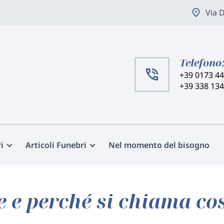
Via 
Telefono
+39 0173 4
+39 338 13
i
Articoli Funebri
Nel momento del bisogno
e e perché si chiama co