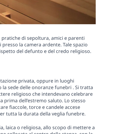
 pratiche di sepoltura, amici e parenti
i presso la camera ardente. Tale spazio
ispetto del defunto e del credo religioso.
tazione privata, oppure in luoghi
o la sede delle onoranze funebri . Si tratta
attere religioso che intendevano celebrare
a prima dell’estremo saluto. Lo stesso
care fiaccole, torce e candele accese
er tutta la durata della veglia funebre.
, laica o religiosa, allo scopo di mettere a
e collocata al centro della stanza, con la