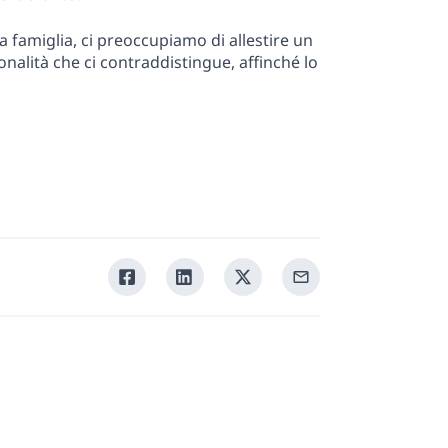
a famiglia, ci preoccupiamo di allestire un
nalità che ci contraddistingue, affinché lo
Condividi
Condividi
Condividi
Condividi
su
su
su
tramite
Facebook
Linkedin
Twitter
la
tua
email