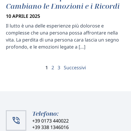
Cambiano le Emozioni e i Ricordi
10 APRILE 2025
Il lutto è una delle esperienze più dolorose e
complesse che una persona possa affrontare nella
vita. La perdita di una persona cara lascia un segno
profondo, e le emozioni legate a […]
Paginazione
1
2
3
Successivi
degli
articoli
Telefono:
+39 0173 440022
+39 338 1346016