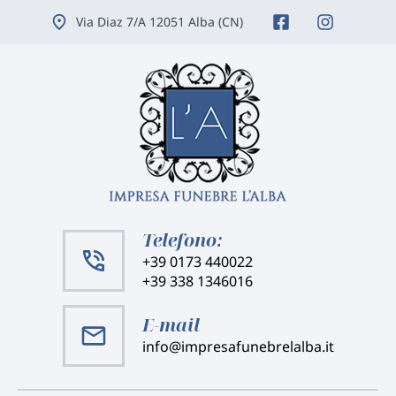
Vai
Via Diaz 7/A 12051 Alba (CN)
ai
contenuti
Telefono:
+39 0173 440022
+39 338 1346016
E-mail
info@impresafunebrelalba.it