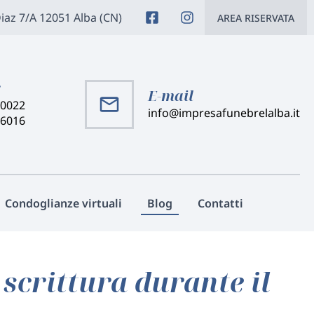
Diaz 7/A 12051 Alba (CN)
AREA RISERVATA
:
E-mail
40022
info@impresafunebrelalba.it
46016
Condoglianze virtuali
Blog
Contatti
 scrittura durante il