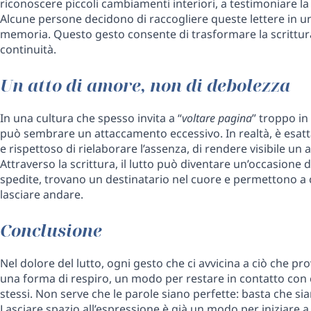
riconoscere piccoli cambiamenti interiori, a testimoniare la
Alcune persone decidono di raccogliere queste lettere in u
memoria. Questo gesto consente di trasformare la scrittura
continuità.
Un atto di amore, non di debolezza
In una cultura che spesso invita a “
voltare pagina
” troppo in 
può sembrare un attaccamento eccessivo. In realtà, è esat
e rispettoso di rielaborare l’assenza, di rendere visibile un 
Attraverso la scrittura, il lutto può diventare un’occasione
spedite, trovano un destinatario nel cuore e permettono a chi
lasciare andare.
Conclusione
Nel dolore del lutto, ogni gesto che ci avvicina a ciò che p
una forma di respiro, un modo per restare in contatto con c
stessi. Non serve che le parole siano perfette: basta che si
Lasciare spazio all’espressione è già un modo per iniziare a