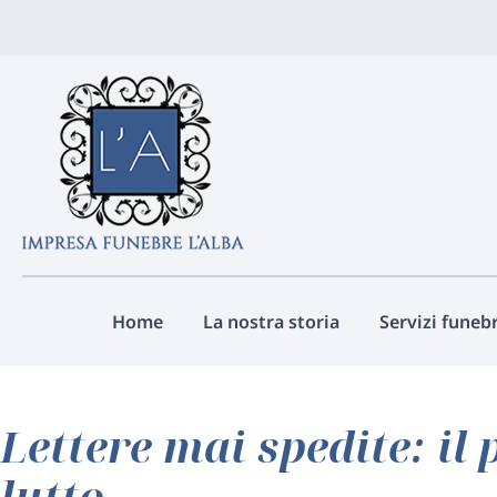
Vai
ai
contenuti
Home
La nostra storia
Servizi funebr
Lettere mai spedite: il 
lutto