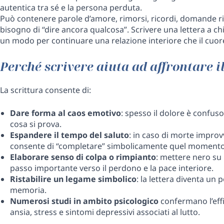
autentica tra sé e la persona perduta.
Può contenere parole d’amore, rimorsi, ricordi, domande r
bisogno di “dire ancora qualcosa”. Scrivere una lettera a c
un modo per continuare una relazione interiore che il cuo
Perché scrivere aiuta ad affrontare il
La scrittura consente di:
Dare forma al caos emotivo
: spesso il dolore è confus
cosa si prova.
Espandere il tempo del saluto
: in caso di morte improv
consente di “completare” simbolicamente quel momento
Elaborare senso di colpa o rimpianto
: mettere nero su 
passo importante verso il perdono e la pace interiore.
Ristabilire un legame simbolico
: la lettera diventa un 
memoria.
Numerosi studi in ambito psicologico
confermano l’effi
ansia, stress e sintomi depressivi associati al lutto.