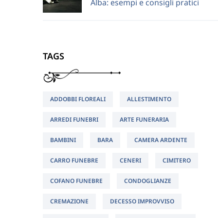
Alba: esempi e consigli pratici
TAGS
ADDOBBI FLOREALI
ALLESTIMENTO
ARREDI FUNEBRI
ARTE FUNERARIA
BAMBINI
BARA
CAMERA ARDENTE
CARRO FUNEBRE
CENERI
CIMITERO
COFANO FUNEBRE
CONDOGLIANZE
CREMAZIONE
DECESSO IMPROVVISO