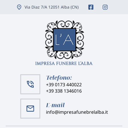
Vai
Via Diaz 7/A 12051 Alba (CN)
ai
contenuti
Telefono:
+39 0173 440022
+39 338 1346016
E-mail
info@impresafunebrelalba.it