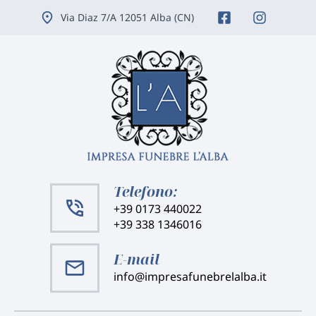
Vai
Via Diaz 7/A 12051 Alba (CN)
ai
contenuti
Telefono:
+39 0173 440022
+39 338 1346016
E-mail
info@impresafunebrelalba.it