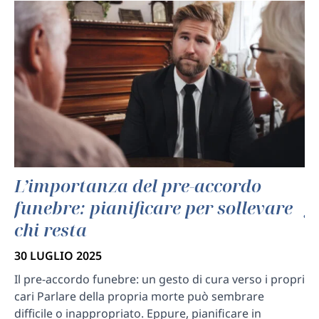
el
L’importanza del pre-accordo
C
funebre: pianificare per sollevare
g
chi resta
s
30 LUGLIO 2025
30
Il pre-accordo funebre: un gesto di cura verso i propri
Fu
a
cari Parlare della propria morte può sembrare
ge
difficile o inappropriato. Eppure, pianificare in
an