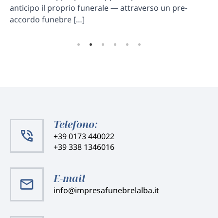
 e
anticipo il proprio funerale — attraverso un pre-
an
accordo funebre […]
de
Telefono:
+39 0173 440022
+39 338 1346016
E-mail
info@impresafunebrelalba.it