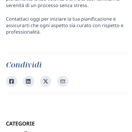
serenità di un processo senza stress.
Contattaci oggi per iniziare la tua pianificazione e
assicurarti che ogni aspetto sia curato con rispetto e
professionalità.
Condividi
Condividi
Condividi
Condividi
Condividi
su
su
su
tramite
Facebook
Linkedin
Twitter
la
tua
email
CATEGORIE