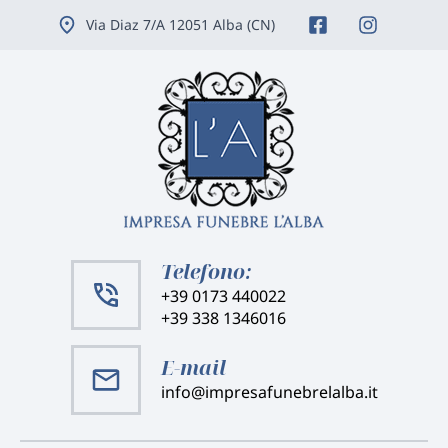
Vai
Via Diaz 7/A 12051 Alba (CN)
ai
contenuti
Telefono:
+39 0173 440022
+39 338 1346016
E-mail
info@impresafunebrelalba.it