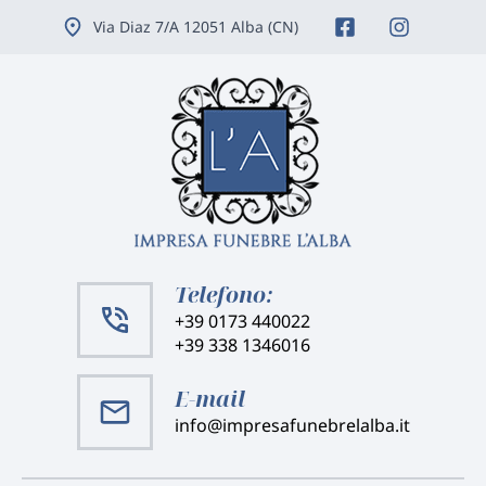
Vai
Via Diaz 7/A 12051 Alba (CN)
ai
contenuti
Telefono:
+39 0173 440022
+39 338 1346016
E-mail
info@impresafunebrelalba.it