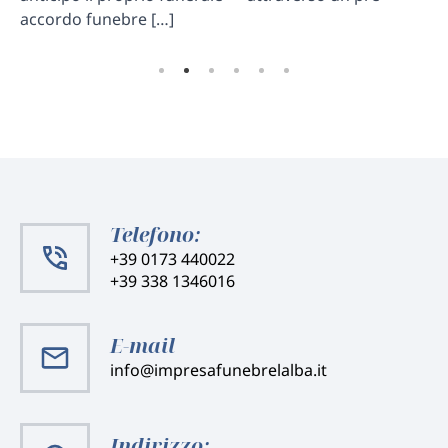
accordo funebre […]
de
Telefono:
+39 0173 440022
+39 338 1346016
E-mail
info@impresafunebrelalba.it
Indirizzo: