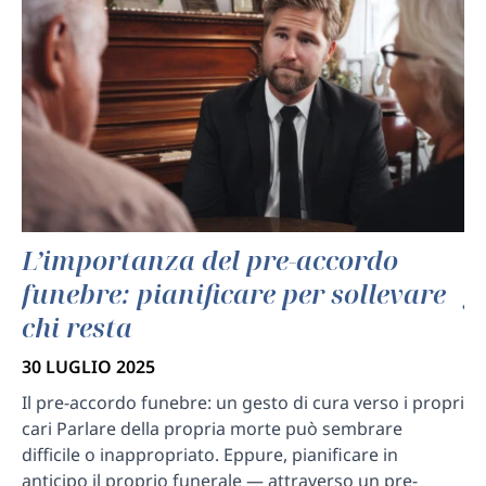
el
L’importanza del pre-accordo
C
funebre: pianificare per sollevare
g
chi resta
s
30 LUGLIO 2025
30
Il pre-accordo funebre: un gesto di cura verso i propri
Fu
a
cari Parlare della propria morte può sembrare
ge
difficile o inappropriato. Eppure, pianificare in
an
 e
anticipo il proprio funerale — attraverso un pre-
an