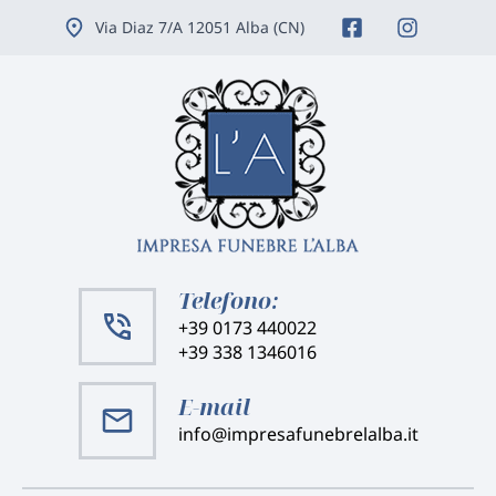
Vai
Via Diaz 7/A 12051 Alba (CN)
ai
contenuti
Telefono:
+39 0173 440022
+39 338 1346016
E-mail
info@impresafunebrelalba.it