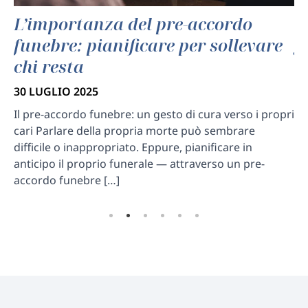
el
L’importanza del pre-accordo
C
funebre: pianificare per sollevare
g
chi resta
s
30 LUGLIO 2025
30
Il pre-accordo funebre: un gesto di cura verso i propri
Fu
a
cari Parlare della propria morte può sembrare
ge
difficile o inappropriato. Eppure, pianificare in
an
 e
anticipo il proprio funerale — attraverso un pre-
an
accordo funebre […]
de