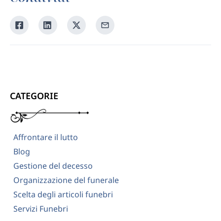
Condividi
Condividi
Condividi
Condividi
su
su
su
tramite
Facebook
Linkedin
Twitter
la
tua
email
CATEGORIE
Affrontare il lutto
Blog
Gestione del decesso
Organizzazione del funerale
Scelta degli articoli funebri
Servizi Funebri