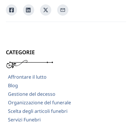
Condividi
Condividi
Condividi
Condividi
su
su
su
tramite
Facebook
Linkedin
Twitter
la
tua
email
CATEGORIE
Affrontare il lutto
Blog
Gestione del decesso
Organizzazione del funerale
Scelta degli articoli funebri
Servizi Funebri