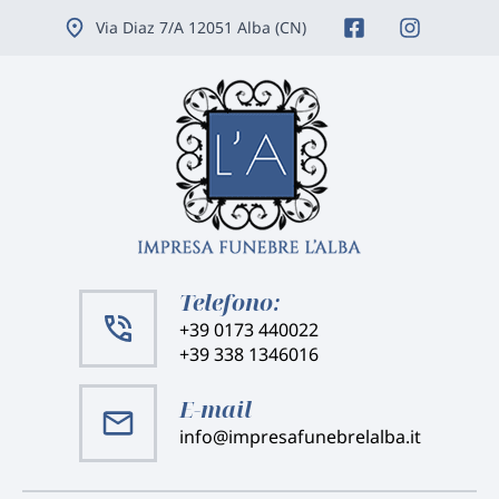
Vai
Via Diaz 7/A 12051 Alba (CN)
ai
contenuti
Telefono:
+39 0173 440022
+39 338 1346016
E-mail
info@impresafunebrelalba.it