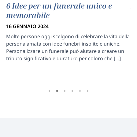
6 Idee per un funerale unico e
L
memorabile
s
16 GENNAIO 2024
7 
Molte persone oggi scelgono di celebrare la vita della
La
persona amata con idee funebri insolite e uniche.
pe
Personalizzare un funerale può aiutare a creare un
fa
tributo significativo e duraturo per coloro che […]
pr