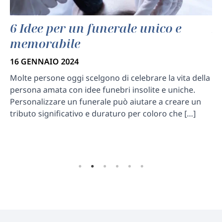
6 Idee per un funerale unico e
L
memorabile
s
16 GENNAIO 2024
7 
Molte persone oggi scelgono di celebrare la vita della
La
persona amata con idee funebri insolite e uniche.
pe
Personalizzare un funerale può aiutare a creare un
fa
tributo significativo e duraturo per coloro che […]
pr