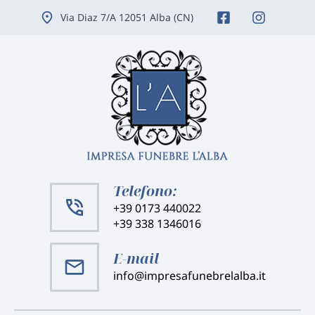
Vai
Via Diaz 7/A 12051 Alba (CN)
ai
contenuti
Telefono:
+39 0173 440022
+39 338 1346016
E-mail
info@impresafunebrelalba.it