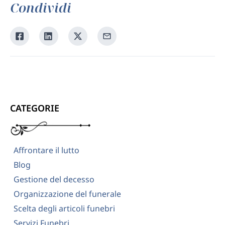
Condividi
Condividi
Condividi
Condividi
Condividi
su
su
su
tramite
Facebook
Linkedin
Twitter
la
tua
email
CATEGORIE
Affrontare il lutto
Blog
Gestione del decesso
Organizzazione del funerale
Scelta degli articoli funebri
Servizi Funebri