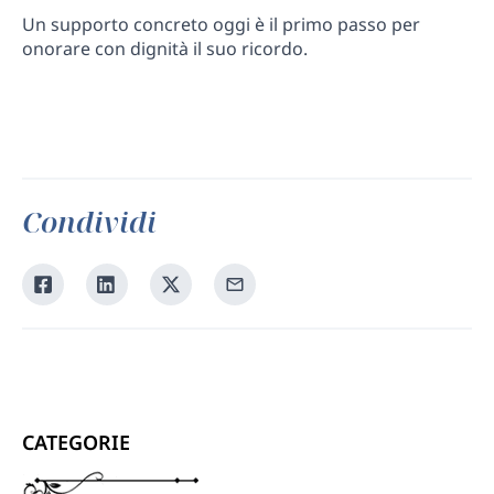
Un supporto concreto oggi è il primo passo per
onorare con dignità il suo ricordo.
Condividi
Condividi
Condividi
Condividi
Condividi
su
su
su
tramite
Facebook
Linkedin
Twitter
la
tua
email
CATEGORIE