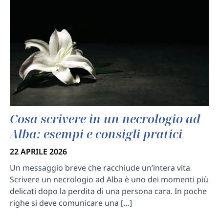
Cosa scrivere in un necrologio ad
F
Alba: esempi e consigli pratici
l
22 APRILE 2026
22
Un messaggio breve che racchiude un’intera vita
Un
Scrivere un necrologio ad Alba è uno dei momenti più
Le
delicati dopo la perdita di una persona cara. In poche
tr
,
righe si deve comunicare una […]
mo
 ad
o