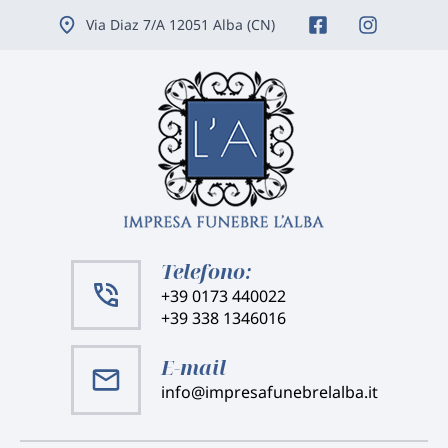
Vai
Via Diaz 7/A 12051 Alba (CN)
ai
contenuti
Telefono:
+39 0173 440022
+39 338 1346016
E-mail
info@impresafunebrelalba.it