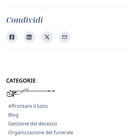
Condividi
Condividi
Condividi
Condividi
Condividi
su
su
su
tramite
Facebook
Linkedin
Twitter
la
tua
email
CATEGORIE
Affrontare il lutto
Blog
Gestione del decesso
Organizzazione del funerale