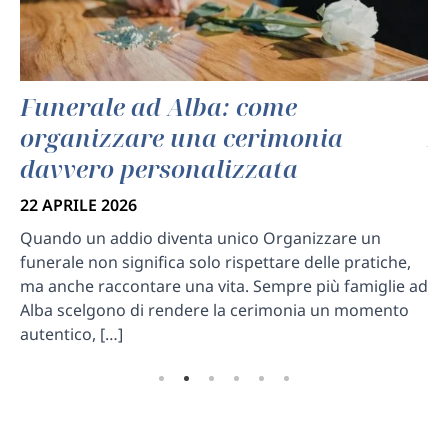
Funerale ad Alba: come
C
organizzare una cerimonia
A
davvero personalizzata
22
22 APRILE 2026
Un
Sc
Quando un addio diventa unico Organizzare un
co
de
funerale non significa solo rispettare delle pratiche,
ri
ma anche raccontare una vita. Sempre più famiglie ad
Alba scelgono di rendere la cerimonia un momento
autentico, […]