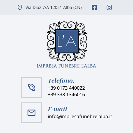
Vai
Via Diaz 7/A 12051 Alba (CN)
ai
contenuti
Telefono:
+39 0173 440022
+39 338 1346016
E-mail
info@impresafunebrelalba.it