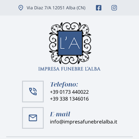
Vai
Via Diaz 7/A 12051 Alba (CN)
ai
contenuti
Telefono:
+39 0173 440022
+39 338 1346016
E-mail
info@impresafunebrelalba.it