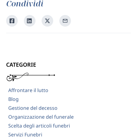
Condividi
Condividi
Condividi
Condividi
Condividi
su
su
su
tramite
Facebook
Linkedin
Twitter
la
tua
email
CATEGORIE
Affrontare il lutto
Blog
Gestione del decesso
Organizzazione del funerale
Scelta degli articoli funebri
Servizi Funebri