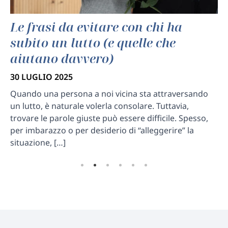
Le frasi da evitare con chi ha
Q
subito un lutto (e quelle che
a
aiutano davvero)
30
30 LUGLIO 2025
No
co
Quando una persona a noi vicina sta attraversando
do
ri
un lutto, è naturale volerla consolare. Tuttavia,
pr
trovare le parole giuste può essere difficile. Spesso,
[…
per imbarazzo o per desiderio di “alleggerire” la
situazione, […]