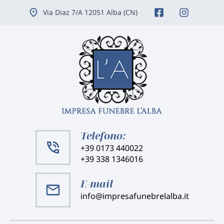
Vai
Via Diaz 7/A 12051 Alba (CN)
ai
contenuti
Telefono:
+39 0173 440022
+39 338 1346016
E-mail
info@impresafunebrelalba.it