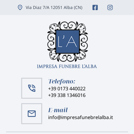
Vai
Via Diaz 7/A 12051 Alba (CN)
ai
contenuti
Telefono:
+39 0173 440022
+39 338 1346016
E-mail
info@impresafunebrelalba.it