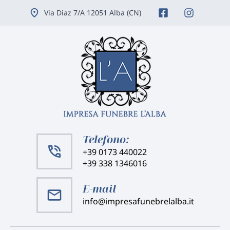
Vai
Via Diaz 7/A 12051 Alba (CN)
ai
contenuti
Telefono:
+39 0173 440022
+39 338 1346016
E-mail
info@impresafunebrelalba.it