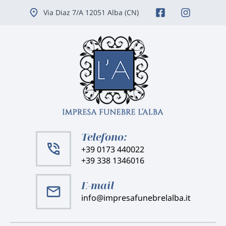
Vai
Via Diaz 7/A 12051 Alba (CN)
ai
contenuti
Telefono:
+39 0173 440022
+39 338 1346016
E-mail
info@impresafunebrelalba.it