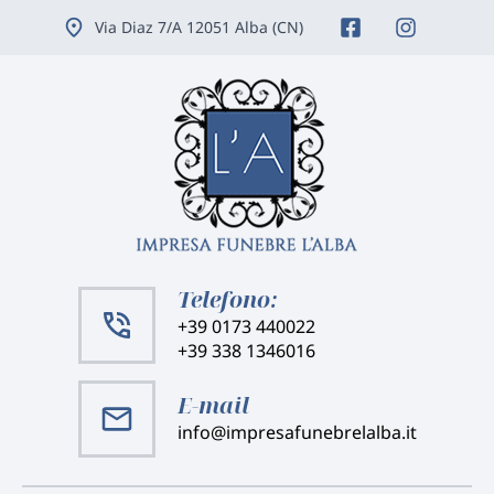
Vai
Via Diaz 7/A 12051 Alba (CN)
ai
contenuti
Telefono:
+39 0173 440022
+39 338 1346016
E-mail
info@impresafunebrelalba.it