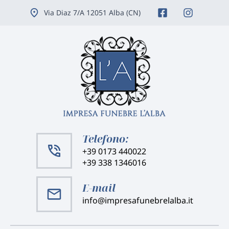
Vai
Via Diaz 7/A 12051 Alba (CN)
ai
contenuti
Telefono:
+39 0173 440022
+39 338 1346016
E-mail
info@impresafunebrelalba.it