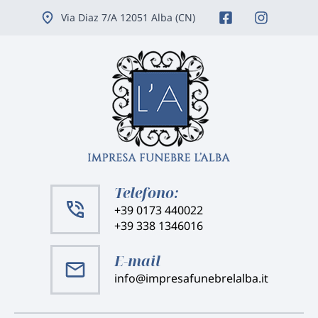
Vai
Via Diaz 7/A 12051 Alba (CN)
ai
contenuti
Telefono:
+39 0173 440022
+39 338 1346016
E-mail
info@impresafunebrelalba.it