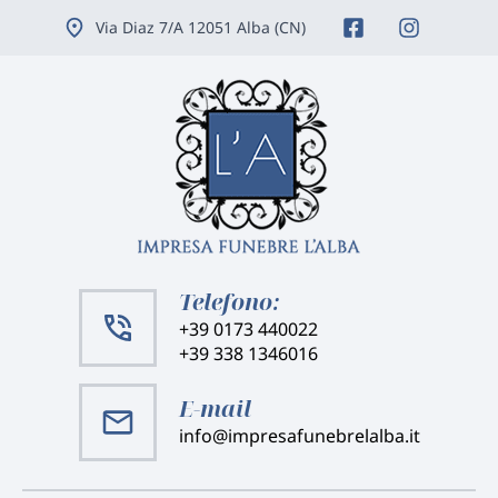
Vai
Via Diaz 7/A 12051 Alba (CN)
ai
contenuti
Telefono:
+39 0173 440022
+39 338 1346016
E-mail
info@impresafunebrelalba.it