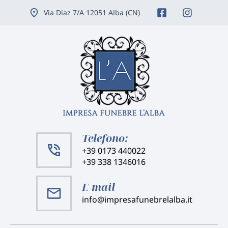
Vai
Via Diaz 7/A 12051 Alba (CN)
ai
contenuti
Telefono:
+39 0173 440022
+39 338 1346016
E-mail
info@impresafunebrelalba.it