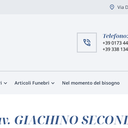
Via 
Telefono
+39 0173 4
+39 338 13
i
Articoli Funebri
Nel momento del bisogno
av. GIACHINO SECON