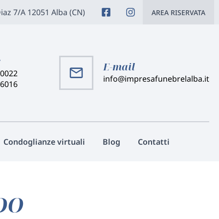
Diaz 7/A 12051 Alba (CN)
AREA RISERVATA
:
E-mail
40022
info@impresafunebrelalba.it
46016
Condoglianze virtuali
Blog
Contatti
DO