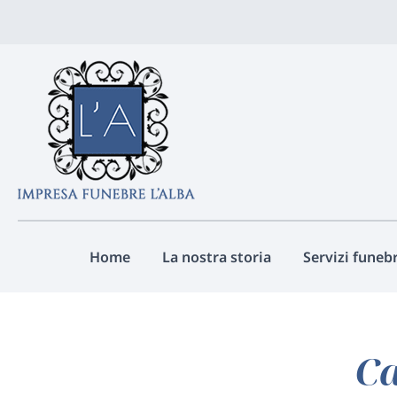
Vai
ai
contenuti
Home
La nostra storia
Servizi funebr
C