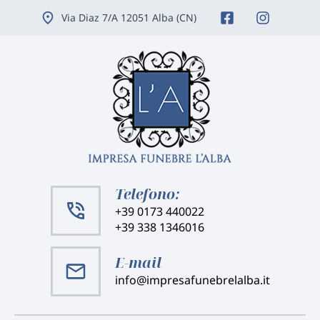
Vai
Via Diaz 7/A 12051 Alba (CN)
ai
contenuti
Telefono:
+39 0173 440022
+39 338 1346016
E-mail
info@impresafunebrelalba.it