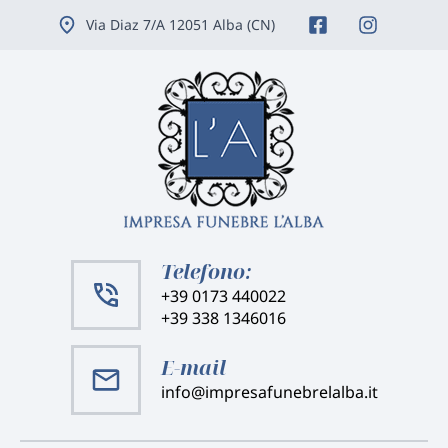
Vai
Via Diaz 7/A 12051 Alba (CN)
ai
contenuti
Telefono:
+39 0173 440022
+39 338 1346016
E-mail
info@impresafunebrelalba.it