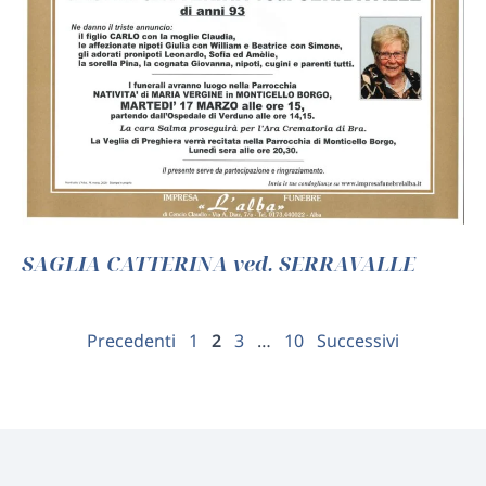
SAGLIA CATTERINA ved. SERRAVALLE
Paginazione
Precedenti
1
2
3
…
10
Successivi
degli
articoli